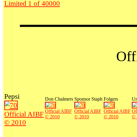
Limited 1 of 40000
Off
Pepsi
Don Chalmers
Sponsor Staph
Folgers
Un
Official AIBF
Official AIBF
Official AIBF
Of
Official AIBF
© 2010
© 2010
© 2010
© 
© 2010