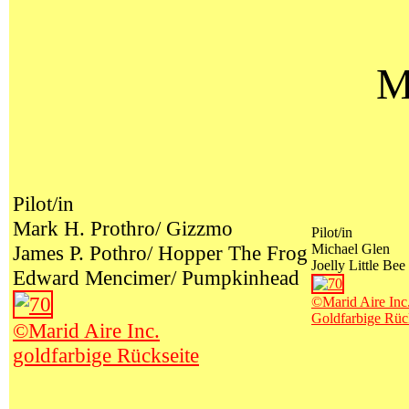
M
Pilot/in
Mark H. Prothro/ Gizzmo
Pilot/in
James P. Pothro/ Hopper The Frog
Michael Glen
Joelly Little Bee
Edward Mencimer/ Pumpkinhead
©Marid Aire Inc
Goldfarbige Rüc
©Marid Aire Inc.
goldfarbige Rückseite