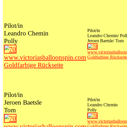
Pilot/in
Pilot/in
Leandro Chemin
Leandro Chemin/ Pol
Polly
Jeroen Baetsle/ Tom
www.victoriasballoon
www.victoriasballoonspin.com
Goldfarbige Rückseit
Goldfarbige Rückseite
Pilot/in
Pilot/in
Jeroen Baetsle
Leandro Chemin
Tom
Polly
www.victoriasballoon
www.victoriasballoonspin.com
Goldfarbige Rückseit