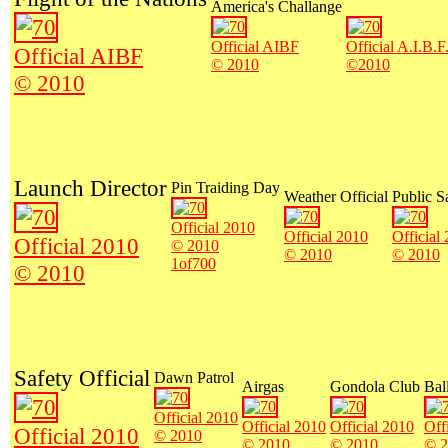
America's Challange
Official AIBF
Official A.I.B.F
Official AIBF
© 2010
©2010
© 2010
Launch Director
Pin Traiding Day
Weather Official
Public S
Official 2010
Official 2010
Official
Official 2010
© 2010
© 2010
© 2010
1of700
© 2010
Safety Official
Dawn Patrol
Airgas
Gondola Club
Bal
Official 2010
Official 2010
Official 2010
Off
Official 2010
© 2010
© 2010
© 2010
© 2