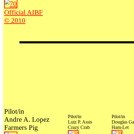
Official AIBF
© 2010
Pilot/in
Pilot/in
Pilot/in
Andre A. Lopez
Luiz P. Assis
Douglas Ga
Farmers Pig
Crazy Crab
Ham-Let