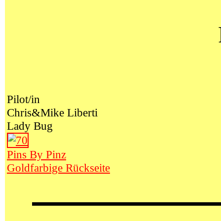
Pilot/in
Chris&Mike Liberti
Lady Bug
Pins By Pinz
Goldfarbige Rückseite