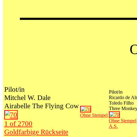
O
Pilot/in
Pilot/in
Mitchel W. Dale
Ricardo de Al
Toledo Filho
Airabelle The Flying Cow
Three Monke
Ohne Stempel
Ohne Stempel
1 of 2700
A.S.
Goldfarbige Rückseite